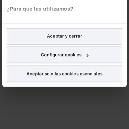
¿Para qué las utilizamos?
En Lefebvre utilizamos las cookies con
fines
analíticos
para tratar de
mejorar tu experiencia
en
Aceptar y cerrar
nuestra página web. También con fines publicitarios,
para poder mostrarte publicidad y contenidos de tu
interés.
Configurar cookies
¿Qué puedes hacer?
Aceptar solo las cookies esenciales
Puedes
aceptar
las cookies para que tu experiencia
en la web sea óptima
Puedes
aceptar solo las esenciales
para denegar
todas las cookies excepto aquellas imprescindibles.
También puedes
configurar
las cookies y
seleccionar solo aquellas que quieras permitir en tu
navegador. Si no seleccionas ninguna utilizaremos
las que sean indispensables para la navegación.