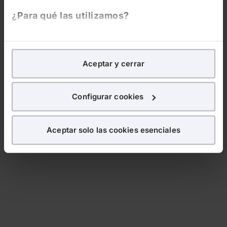
¿Para qué las utilizamos?
En Lefebvre utilizamos las cookies con
fines
analíticos
para tratar de
mejorar tu experiencia
en
Aceptar y cerrar
nuestra página web. También con fines publicitarios,
para poder mostrarte publicidad y contenidos de tu
interés.
Configurar cookies
¿Qué puedes hacer?
Aceptar solo las cookies esenciales
Puedes
aceptar
las cookies para que tu experiencia
en la web sea óptima
Puedes
aceptar solo las esenciales
para denegar
todas las cookies excepto aquellas imprescindibles.
También puedes
configurar
las cookies y
seleccionar solo aquellas que quieras permitir en tu
navegador. Si no seleccionas ninguna utilizaremos
las que sean indispensables para la navegación.