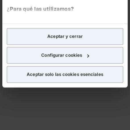
¿Para qué las utilizamos?
En Lefebvre utilizamos las cookies con
fines
analíticos
para tratar de
mejorar tu experiencia
en
Aceptar y cerrar
nuestra página web. También con fines publicitarios,
para poder mostrarte publicidad y contenidos de tu
interés.
Configurar cookies
¿Qué puedes hacer?
Aceptar solo las cookies esenciales
Puedes
aceptar
las cookies para que tu experiencia
en la web sea óptima
Puedes
aceptar solo las esenciales
para denegar
todas las cookies excepto aquellas imprescindibles.
También puedes
configurar
las cookies y
seleccionar solo aquellas que quieras permitir en tu
navegador. Si no seleccionas ninguna utilizaremos
las que sean indispensables para la navegación.