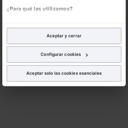
¿Para qué las utilizamos?
En Lefebvre utilizamos las cookies con
fines
analíticos
para tratar de
mejorar tu experiencia
en
Aceptar y cerrar
nuestra página web. También con fines publicitarios,
para poder mostrarte publicidad y contenidos de tu
interés.
Configurar cookies
¿Qué puedes hacer?
Aceptar solo las cookies esenciales
Puedes
aceptar
las cookies para que tu experiencia
en la web sea óptima
Puedes
aceptar solo las esenciales
para denegar
todas las cookies excepto aquellas imprescindibles.
También puedes
configurar
las cookies y
seleccionar solo aquellas que quieras permitir en tu
navegador. Si no seleccionas ninguna utilizaremos
las que sean indispensables para la navegación.