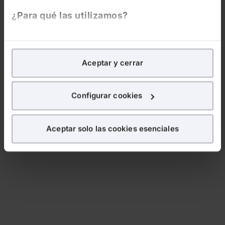
¿Para qué las utilizamos?
En Lefebvre utilizamos las cookies con
fines
analíticos
para tratar de
mejorar tu experiencia
en
Aceptar y cerrar
nuestra página web. También con fines publicitarios,
para poder mostrarte publicidad y contenidos de tu
interés.
Configurar cookies
¿Qué puedes hacer?
Aceptar solo las cookies esenciales
Puedes
aceptar
las cookies para que tu experiencia
en la web sea óptima
Puedes
aceptar solo las esenciales
para denegar
todas las cookies excepto aquellas imprescindibles.
También puedes
configurar
las cookies y
seleccionar solo aquellas que quieras permitir en tu
navegador. Si no seleccionas ninguna utilizaremos
las que sean indispensables para la navegación.