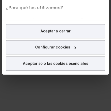
¿Para qué las utilizamos?
En Lefebvre utilizamos las cookies con
fines
analíticos
para tratar de
mejorar tu experiencia
en
Aceptar y cerrar
nuestra página web. También con fines publicitarios,
para poder mostrarte publicidad y contenidos de tu
interés.
Configurar cookies
¿Qué puedes hacer?
Aceptar solo las cookies esenciales
Puedes
aceptar
las cookies para que tu experiencia
en la web sea óptima
Puedes
aceptar solo las esenciales
para denegar
todas las cookies excepto aquellas imprescindibles.
También puedes
configurar
las cookies y
seleccionar solo aquellas que quieras permitir en tu
navegador. Si no seleccionas ninguna utilizaremos
las que sean indispensables para la navegación.