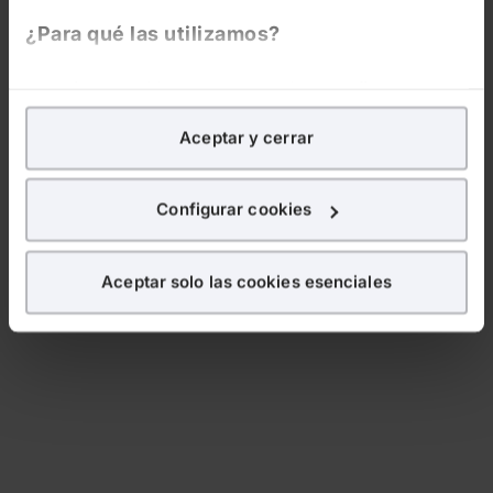
¿Para qué las utilizamos?
En Lefebvre utilizamos las cookies con
fines
analíticos
para tratar de
mejorar tu experiencia
en
Aceptar y cerrar
nuestra página web. También con fines publicitarios,
para poder mostrarte publicidad y contenidos de tu
interés.
Configurar cookies
¿Qué puedes hacer?
Aceptar solo las cookies esenciales
Puedes
aceptar
las cookies para que tu experiencia
en la web sea óptima
Puedes
aceptar solo las esenciales
para denegar
todas las cookies excepto aquellas imprescindibles.
También puedes
configurar
las cookies y
seleccionar solo aquellas que quieras permitir en tu
navegador. Si no seleccionas ninguna utilizaremos
las que sean indispensables para la navegación.