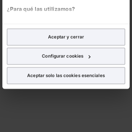
¿Para qué las utilizamos?
En Lefebvre utilizamos las cookies con
fines
analíticos
para tratar de
mejorar tu experiencia
en
Aceptar y cerrar
nuestra página web. También con fines publicitarios,
para poder mostrarte publicidad y contenidos de tu
interés.
Configurar cookies
¿Qué puedes hacer?
Aceptar solo las cookies esenciales
Puedes
aceptar
las cookies para que tu experiencia
en la web sea óptima
Puedes
aceptar solo las esenciales
para denegar
todas las cookies excepto aquellas imprescindibles.
También puedes
configurar
las cookies y
seleccionar solo aquellas que quieras permitir en tu
navegador. Si no seleccionas ninguna utilizaremos
las que sean indispensables para la navegación.