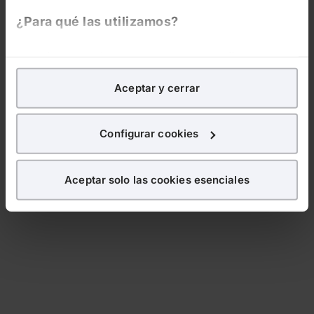
¿Para qué las utilizamos?
En Lefebvre utilizamos las cookies con
fines
analíticos
para tratar de
mejorar tu experiencia
en
Aceptar y cerrar
nuestra página web. También con fines publicitarios,
para poder mostrarte publicidad y contenidos de tu
interés.
Configurar cookies
¿Qué puedes hacer?
Aceptar solo las cookies esenciales
Puedes
aceptar
las cookies para que tu experiencia
en la web sea óptima
Puedes
aceptar solo las esenciales
para denegar
todas las cookies excepto aquellas imprescindibles.
También puedes
configurar
las cookies y
seleccionar solo aquellas que quieras permitir en tu
navegador. Si no seleccionas ninguna utilizaremos
las que sean indispensables para la navegación.