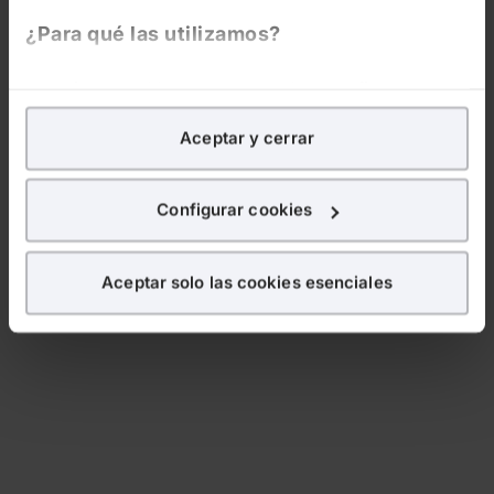
¿Para qué las utilizamos?
En Lefebvre utilizamos las cookies con
fines
analíticos
para tratar de
mejorar tu experiencia
en
Aceptar y cerrar
nuestra página web. También con fines publicitarios,
para poder mostrarte publicidad y contenidos de tu
interés.
Configurar cookies
¿Qué puedes hacer?
Aceptar solo las cookies esenciales
Puedes
aceptar
las cookies para que tu experiencia
en la web sea óptima
Puedes
aceptar solo las esenciales
para denegar
todas las cookies excepto aquellas imprescindibles.
También puedes
configurar
las cookies y
seleccionar solo aquellas que quieras permitir en tu
navegador. Si no seleccionas ninguna utilizaremos
las que sean indispensables para la navegación.