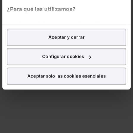
¿Para qué las utilizamos?
En Lefebvre utilizamos las cookies con
fines
analíticos
para tratar de
mejorar tu experiencia
en
Aceptar y cerrar
nuestra página web. También con fines publicitarios,
para poder mostrarte publicidad y contenidos de tu
interés.
Configurar cookies
¿Qué puedes hacer?
Aceptar solo las cookies esenciales
Puedes
aceptar
las cookies para que tu experiencia
en la web sea óptima
Puedes
aceptar solo las esenciales
para denegar
todas las cookies excepto aquellas imprescindibles.
También puedes
configurar
las cookies y
seleccionar solo aquellas que quieras permitir en tu
navegador. Si no seleccionas ninguna utilizaremos
las que sean indispensables para la navegación.