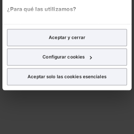
¿Para qué las utilizamos?
En Lefebvre utilizamos las cookies con
fines
analíticos
para tratar de
mejorar tu experiencia
en
Aceptar y cerrar
nuestra página web. También con fines publicitarios,
para poder mostrarte publicidad y contenidos de tu
interés.
Configurar cookies
¿Qué puedes hacer?
Aceptar solo las cookies esenciales
Puedes
aceptar
las cookies para que tu experiencia
en la web sea óptima
Puedes
aceptar solo las esenciales
para denegar
todas las cookies excepto aquellas imprescindibles.
También puedes
configurar
las cookies y
seleccionar solo aquellas que quieras permitir en tu
navegador. Si no seleccionas ninguna utilizaremos
las que sean indispensables para la navegación.