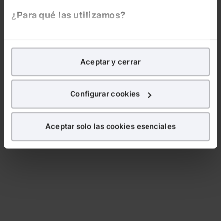
¿Para qué las utilizamos?
En Lefebvre utilizamos las cookies con
fines
analíticos
para tratar de
mejorar tu experiencia
en
Aceptar y cerrar
nuestra página web. También con fines publicitarios,
para poder mostrarte publicidad y contenidos de tu
interés.
Configurar cookies
¿Qué puedes hacer?
Aceptar solo las cookies esenciales
Puedes
aceptar
las cookies para que tu experiencia
en la web sea óptima
Puedes
aceptar solo las esenciales
para denegar
todas las cookies excepto aquellas imprescindibles.
También puedes
configurar
las cookies y
seleccionar solo aquellas que quieras permitir en tu
navegador. Si no seleccionas ninguna utilizaremos
las que sean indispensables para la navegación.