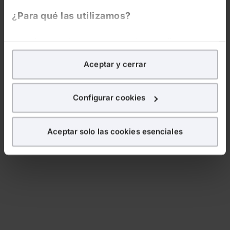
¿Para qué las utilizamos?
En Lefebvre utilizamos las cookies con
fines
analíticos
para tratar de
mejorar tu experiencia
en
Aceptar y cerrar
nuestra página web. También con fines publicitarios,
para poder mostrarte publicidad y contenidos de tu
interés.
Configurar cookies
¿Qué puedes hacer?
Aceptar solo las cookies esenciales
Puedes
aceptar
las cookies para que tu experiencia
en la web sea óptima
Puedes
aceptar solo las esenciales
para denegar
todas las cookies excepto aquellas imprescindibles.
También puedes
configurar
las cookies y
seleccionar solo aquellas que quieras permitir en tu
navegador. Si no seleccionas ninguna utilizaremos
las que sean indispensables para la navegación.